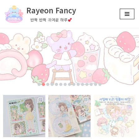
Rayeon Fancy
콘
반짝 반짝 귀여운 하루
텐
츠
로
건
너
뛰
기